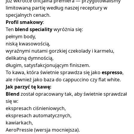
Już wkrótce oficjalna premiera — przygotowaliśmy
limitowaną partię według naszej receptury w
specjalnych cenach.
Profil smakowy
:
Ten 
blend speciality
 wyróżnia się:
pełnym body,
niską kwasowością,
wyraźnymi nutami gorzkiej czekolady i karmelu,
delikatną dymnością,
długim, satysfakcjonującym finiszem.
To kawa, która świetnie sprawdza się jako 
espresso
, 
ale również jako baza do cappuccino czy flat white.
Jak parzyć tę kawę:
Blend
 został opracowany tak, aby świetnie sprawdzał 
się w:
ekspresach ciśnieniowych,
ekspresach automatycznych,
kawiarkach,
AeroPressie (wersja mocniejsza).