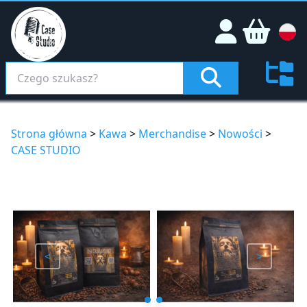
Strona główna
>
Kawa
>
Merchandise
>
Nowości
>
CASE STUDIO
<
>