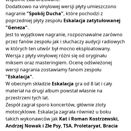
Dodatkowo na vinylowej wersji płyty umieszczono
nagranie
"Spokój Ducha"
, które pochodzi z
poprzedniej płyty zespołu
Eskalacja zatytułowanej
"Geneza"
.
Jest to wyjątkowe nagranie, rozpoznawalne zarówno
przez fanów zespołu jak i słuchaczy audycji radiowych
w których ten utwór był mocno eksploatowany.
Wersja z płyty vinylowej różni się od oryginału
miksem oraz masteringiem. Ocenę odświeżonej
wersji nagrania zostawiamy fanom zespołu
"Eskalacja"
.
W obecnym składzie
Eskalacja
gra od 8 lat i cały
materiał na drugi album powstał własnie na
przestrzeni tych lat.
Zespół zagrał sporo koncertów, głównie zloty
motocyklowe. Eskalacja zagrała również u boku
takich wykonawców jak
Kat i Roman Kostrzewski,
Andrzej Nowak i Złe Psy
,
TSA
,
Proletaryat
,
Bracia