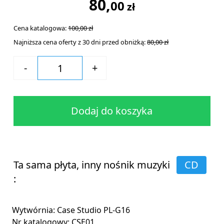
80,
00
zł
Cena katalogowa:
100,
00
zł
Najniższa cena oferty z 30 dni przed obniżką:
80,00 zł
Dodaj do koszyka
Ta sama płyta, inny nośnik muzyki
CD
:
Wytwórnia: Case Studio PL-G16
Nr katalogowy: CSE01