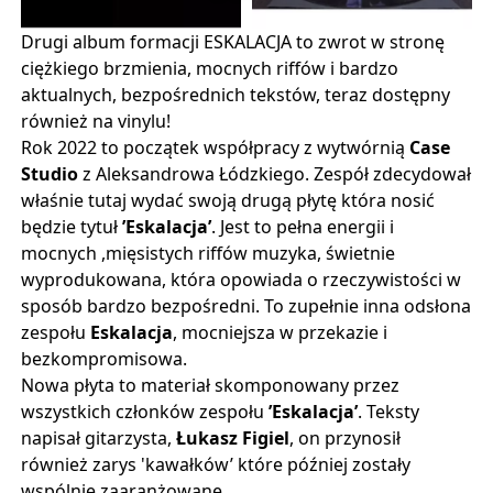
Drugi album formacji ESKALACJA to zwrot w stronę
ciężkiego brzmienia, mocnych riffów i bardzo
aktualnych, bezpośrednich tekstów, teraz dostępny
również na vinylu!
Rok 2022 to początek współpracy z wytwórnią
Case
Studio
z Aleksandrowa Łódzkiego. Zespół zdecydował
właśnie tutaj wydać swoją drugą płytę która nosić
będzie tytuł
’Eskalacja’
. Jest to pełna energii i
mocnych ,mięsistych riffów muzyka, świetnie
wyprodukowana, która opowiada o rzeczywistości w
sposób bardzo bezpośredni. To zupełnie inna odsłona
zespołu
Eskalacja
, mocniejsza w przekazie i
bezkompromisowa.
Nowa płyta to materiał skomponowany przez
wszystkich członków zespołu
’Eskalacja’
. Teksty
napisał gitarzysta,
Łukasz Figiel
, on przynosił
również zarys 'kawałków’ które później zostały
wspólnie zaaranżowane.