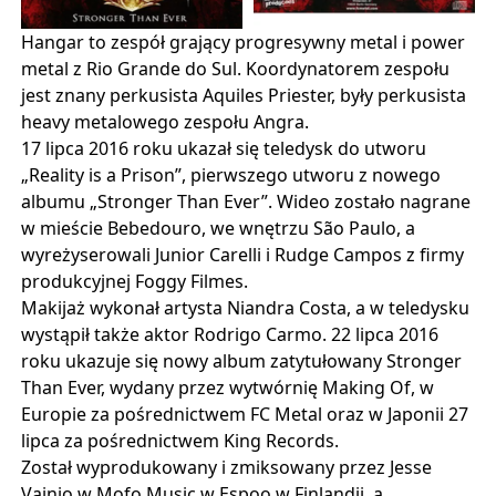
Hangar to zespół grający progresywny metal i power
metal z Rio Grande do Sul.
Koordynatorem zespołu
jest znany perkusista Aquiles Priester, były perkusista
heavy metalowego zespołu Angra.
17 lipca 2016 roku ukazał się teledysk do utworu
„Reality is a Prison”, pierwszego utworu z nowego
albumu „Stronger Than Ever”.
Wideo zostało nagrane
w mieście Bebedouro, we wnętrzu São Paulo, a
wyreżyserowali Junior Carelli i Rudge Campos z firmy
produkcyjnej Foggy Filmes.
Makijaż wykonał artysta Niandra Costa, a w teledysku
wystąpił także aktor Rodrigo Carmo.
22 lipca 2016
roku ukazuje się nowy album zatytułowany Stronger
Than Ever, wydany przez wytwórnię Making Of, w
Europie za pośrednictwem FC Metal oraz w Japonii 27
lipca za pośrednictwem King Records.
Został wyprodukowany i zmiksowany przez Jesse
Vainio w Mofo Music w Espoo w Finlandii, a