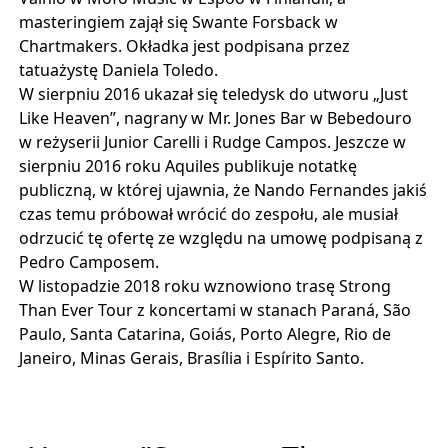
masteringiem zajął się Swante Forsback w
Chartmakers.
Okładka jest podpisana przez
tatuażystę Daniela Toledo.
W sierpniu 2016 ukazał się teledysk do utworu „Just
Like Heaven”, nagrany w Mr.
Jones Bar w Bebedouro
w reżyserii Junior Carelli i Rudge Campos.
Jeszcze w
sierpniu 2016 roku Aquiles publikuje notatkę
publiczną, w której ujawnia, że ​​Nando Fernandes jakiś
czas temu próbował wrócić do zespołu, ale musiał
odrzucić tę ofertę ze względu na umowę podpisaną z
Pedro Camposem.
W listopadzie 2018 roku wznowiono trasę Strong
Than Ever Tour z koncertami w stanach Paraná, São
Paulo, Santa Catarina, Goiás, Porto Alegre, Rio de
Janeiro, Minas Gerais, Brasília i Espírito Santo.