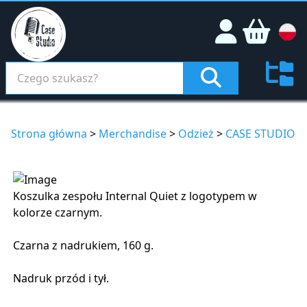
Strona główna
>
Merchandise
>
Odzież
>
CASE STUDIO
Koszulka zespołu Internal Quiet z logotypem w
kolorze czarnym.
Czarna z nadrukiem, 160 g.
Nadruk przód i tył.