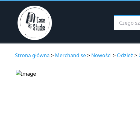
Strona główna
>
Merchandise
>
Nowości
>
Odzież
>