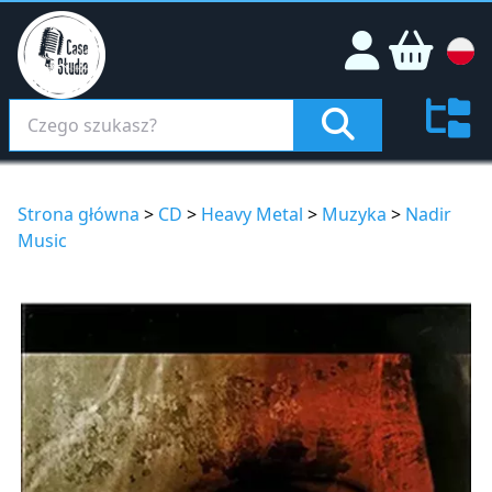
Strona główna
>
CD
>
Heavy Metal
>
Muzyka
>
Nadir
Music