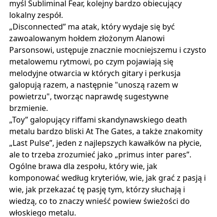
myśl Subliminal Fear, kolejny bardzo obiecujący
lokalny zespół.
„Disconnected” ma atak, który wydaje się być
zawoalowanym hołdem złożonym Alanowi
Parsonsowi, ustępuje znacznie mocniejszemu i czysto
metalowemu rytmowi, po czym pojawiają się
melodyjne otwarcia w których gitary i perkusja
galopują razem, a następnie "unoszą razem w
powietrzu", tworząc naprawdę sugestywne
brzmienie.
„Toy” galopujący riffami skandynawskiego death
metalu bardzo bliski At The Gates, a także znakomity
„Last Pulse”, jeden z najlepszych kawałków na płycie,
ale to trzeba zrozumieć jako „primus inter pares”.
Ogólne brawa dla zespołu, który wie, jak
komponować według kryteriów, wie, jak grać z pasją i
wie, jak przekazać tę pasję tym, którzy słuchają i
wiedzą, co to znaczy wnieść powiew świeżości do
włoskiego metalu.