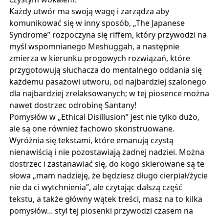
Każdy utwór ma swoją wagę i zarządza aby
komunikować się w inny sposób, „The Japanese
Syndrome” rozpoczyna się riffem, który przywodzi na
myśl wspomnianego Meshuggah, a następnie
zmierza w kierunku progowych rozwiązań, które
przygotowują słuchacza do mentalnego oddania się
każdemu pasażowi utworu, od najbardziej szalonego
dla najbardziej zrelaksowanych; w tej piosence można
nawet dostrzec odrobinę Santany!
Pomysłów w „Ethical Disillusion” jest nie tylko dużo,
ale są one również fachowo skonstruowane.
Wyróżnia się tekstami, które emanują czystą
nienawiścią i nie pozostawiają żadnej nadziei. Można
dostrzec i zastanawiać się, do kogo skierowane są te
słowa „mam nadzieję, że będziesz długo cierpiał/życie
nie da ci wytchnienia”, ale czytając dalszą część
tekstu, a także główny wątek treści, masz na to kilka
pomysłów... styl tej piosenki przywodzi czasem na