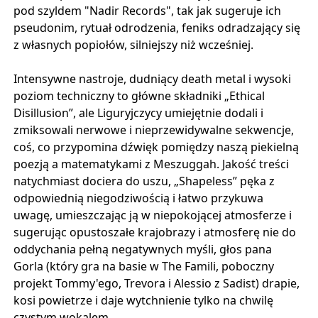
pod szyldem "Nadir Records", tak jak sugeruje ich
pseudonim, rytuał odrodzenia, feniks odradzający się
z własnych popiołów, silniejszy niż wcześniej.
Intensywne nastroje, dudniący death metal i wysoki
poziom techniczny to główne składniki „Ethical
Disillusion”, ale Liguryjczycy umiejętnie dodali i
zmiksowali nerwowe i nieprzewidywalne sekwencje,
coś, co przypomina dźwięk pomiędzy naszą piekielną
poezją a matematykami z Meszuggah. Jakość treści
natychmiast dociera do uszu, „Shapeless” pęka z
odpowiednią niegodziwością i łatwo przykuwa
uwagę, umieszczając ją w niepokojącej atmosferze i
sugerując opustoszałe krajobrazy i atmosferę nie do
oddychania pełną negatywnych myśli, głos pana
Gorla (który gra na basie w The Famili, poboczny
projekt Tommy'ego, Trevora i Alessio z Sadist) drapie,
kosi powietrze i daje wytchnienie tylko na chwilę
czystym wokalem.