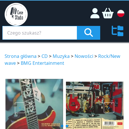
Strona główna
>
CD
>
Muzyka
>
Nowości
>
Rock/New
wave
>
BMG Entertainment
<
>