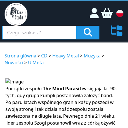
Strona główna
>
CD
>
Heavy Metal
>
Muzyka
>
Nowości
>
U Mefa
Początki zespołu
The Mind Parasites
sięgają lat 90-
tych, gdy grupa kumpli postanowiła założyć band.
Po paru latach wspólnego grania każdy poszedł w
swoją stronę i tak działalność zespołu została
zawieszona na długie lata. Pewnego dnia 21 wieku,
lider zespołu Szogi postanowił wraz z córką ożywić