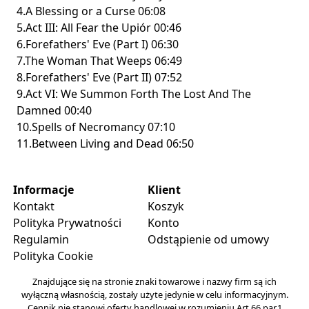
4.A Blessing or a Curse 06:08
5.Act III: All Fear the Upiór 00:46
6.Forefathers' Eve (Part I) 06:30
7.The Woman That Weeps 06:49
8.Forefathers' Eve (Part II) 07:52
9.Act VI: We Summon Forth The Lost And The
Damned 00:40
10.Spells of Necromancy 07:10
11.Between Living and Dead 06:50
Informacje
Klient
Kontakt
Koszyk
Polityka Prywatności
Konto
Regulamin
Odstąpienie od umowy
Polityka Cookie
Znajdujące się na stronie znaki towarowe i nazwy firm są ich
wyłączną własnością, zostały użyte jedynie w celu informacyjnym.
Cennik nie stanowi oferty handlowej w rozumieniu Art.66 par.1