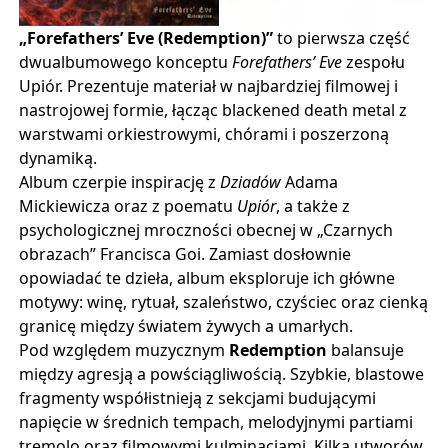
„Forefathers’ Eve (Redemption)”
 to pierwsza część 
dwualbumowego konceptu 
Forefathers’ Eve
 zespołu 
Upiór. Prezentuje materiał w najbardziej filmowej i 
nastrojowej formie, łącząc blackened death metal z 
warstwami orkiestrowymi, chórami i poszerzoną 
dynamiką.
Album czerpie inspirację z 
Dziadów
 Adama 
Mickiewicza oraz z poematu 
Upiór
, a także z 
psychologicznej mroczności obecnej w „Czarnych 
obrazach” Francisca Goi. Zamiast dosłownie 
opowiadać te dzieła, album eksploruje ich główne 
motywy: winę, rytuał, szaleństwo, czyściec oraz cienką 
granicę między światem żywych a umarłych.
Pod względem muzycznym 
Redemption
 balansuje 
między agresją a powściągliwością. Szybkie, blastowe 
fragmenty współistnieją z sekcjami budującymi 
napięcie w średnich tempach, melodyjnymi partiami 
tremolo oraz filmowymi kulminacjami. Kilka utworów 